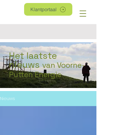
Klantportaal
Het laatste
nieuws
van Voorne-
Putten Energie
Nieuws