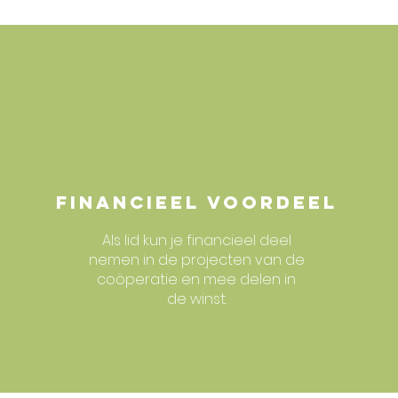
Financieel voordeel
Als lid kun je financieel deel
nemen in de projecten van de
coöperatie en mee delen in
de winst.