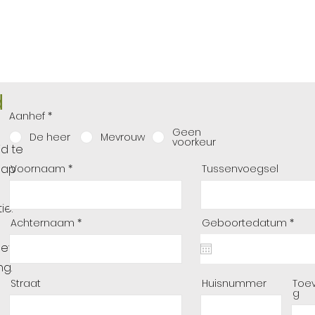
d
Aanhef
*
Geen
De heer
Mevrouw
voorkeur
id te
hap
Voornaam
Tussenvoegsel
ie.
r
Achternaam
Geboortedatum
*
e
q
gevuld
u
i
ng.
r
e
Straat
Huisnummer
Toe
d
g