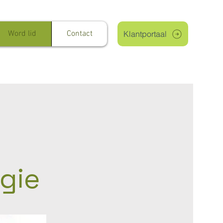
Word lid
Contact
Klantportaal
gie