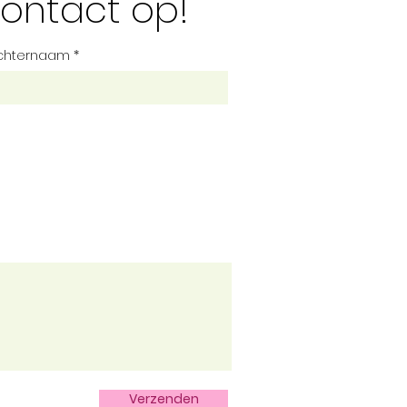
ontact op!
chternaam
Verzenden