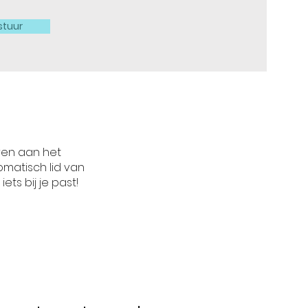
stuur
eren aan het
omatisch lid van
s bij je past!