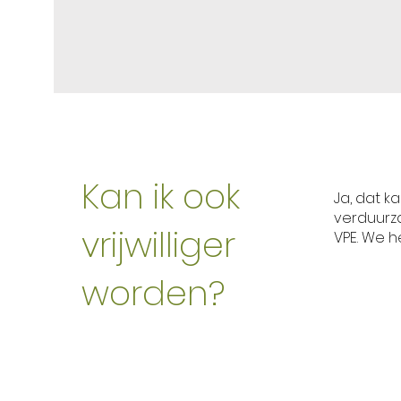
Kan ik ook
Ja, dat k
verduurza
vrijwilliger
VPE. We h
worden?