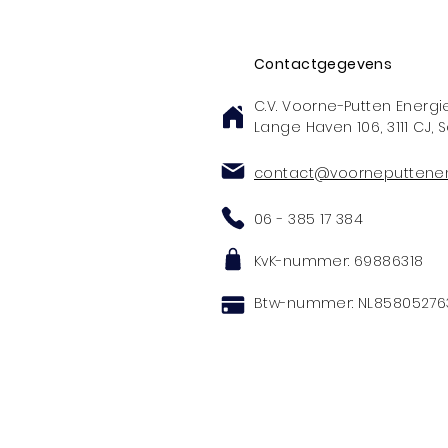
Contactgegevens
C.V. Voorne-Putten Energie
Lange Haven 106, 3111 CJ,
contact@voorneputtenen
06 - 385 17 384
KvK-nummer: 69886318
Btw-nummer: NL85805276