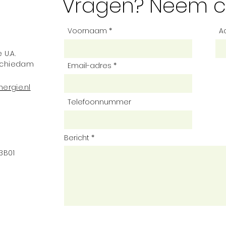
Vragen? Neem c
Voornaam
A
 U.A.
 Schiedam
Email-adres
ergie.nl
Telefoonnummer
Bericht
3B01