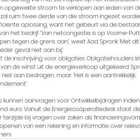
m opgewekte stroom te verkopen aan leden van de
t zal ruim twee derde van die stroom ingezet worden
 efficiënte oplossing, want het gebeurt via de besta
van het bedrijf. ‘Van netcongestie is op Voorne-Put
pen tegen de grens aan’, weet Aad Spronk. ‘Met dit 
eder geval niet aan bij.’
t de inschrijving voor obligaties. Obligatiehouders kr
 van de winst uit de energieverkoop uitgekeerd. Spr
iet aan bedragen, maar: ‘Het is een aantrekkelijk, 
endement.’
 kunnen aanvragen voor Ontwikkelbijdragen indien
end euro. Vanuit de Energiecoöperatiedesk staat d
terzijde bij vragen over zaken als financieringsvor
 openen van een rekening en informatie over relev
ners.