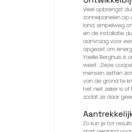
Veel opbrengst dus
zonnepanelen op wa
land, simpelweg o
en de installatie d
aanvraag voor een
opgezet om energi
Yaelle Berghuis is
weet: ,,Deze coöper
mensen zetten zich 
van de grond te kr
het niet zeker is o
zodat ze daar gee
Aantrekkeli
Zo kun je tot resul
start gepland voor