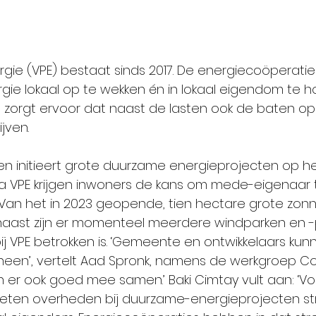
gie (VPE) bestaat sinds 2017. De energiecoöperatie 
e lokaal op te wekken én in lokaal eigendom te h
zorgt ervoor dat naast de lasten ook de baten op –
jven.
n en initieert grote duurzame energieprojecten op he
Via VPE krijgen inwoners de kans om mede-eigenaar
 Van het in 2023 geopende, tien hectare grote zonne
naast zijn er momenteel meerdere windparken en -p
ij VPE betrokken is. ‘Gemeente en ontwikkelaars kunn
heen’, vertelt Aad Spronk, namens de werkgroep C
n er ook goed mee samen.’ Baki Cimtay vult aan: ‘Vo
eten overheden bij duurzame-energieprojecten st