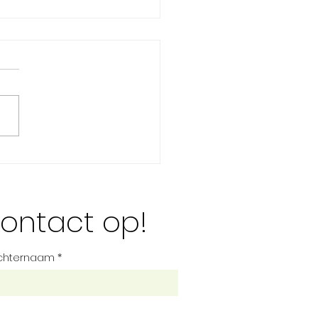
oekomst van energie
ontact op!
chternaam