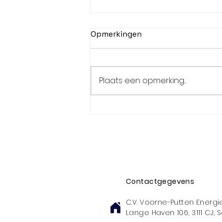
Opmerkingen
Plaats een opmerking...
Tinte 400 blij met
Fairybells
Contactgegevens
C.V. Voorne-Putten Energie
Lange Haven 106, 3111 CJ,