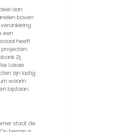
deel aan 
anelen boven 
verankering 
e een 
ciaal heeft 
projecten.
ank. Zij 
ie. Lokale 
en zijn lastig 
ium waarin 
en bijstaan, 
zomer staat de 
p termijn is 