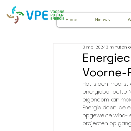
Home
Nieuws
W
8 mei 2024
3 minuten o
Energiec
Voorne-
Het is een mooi st
energiebehoefte. N
eigendom kan make
Energie doen: de e
opgewekte wind- e
projecten op gang