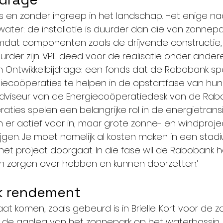
 en zonder ingreep in het landschap. Het enige na
ter: de installatie is duurder dan die van zonnep
mdat componenten zoals de drijvende constructie, 
uurder zijn. VPE deed voor de realisatie onder ander
 Ontwikkelbijdrage: een fonds dat de Rabobank spe
ecoöperaties te helpen in de opstartfase van hun 
 adviseur van de Energiecoöperatiedesk van de Rabob
aties spelen een belangrijke rol in de energietransit
er actief voor in, maar grote zonne- en windproject
ijgen. Je moet namelijk al kosten maken in een stad
f het project doorgaat. In die fase wil de Rabobank h
n zorgen over hebben en kunnen doorzetten.’
jk rendement
taat komen, zoals gebeurd is in Brielle. Kort voor de 
 de aanleg van het zonnepark op het waterbassin. O