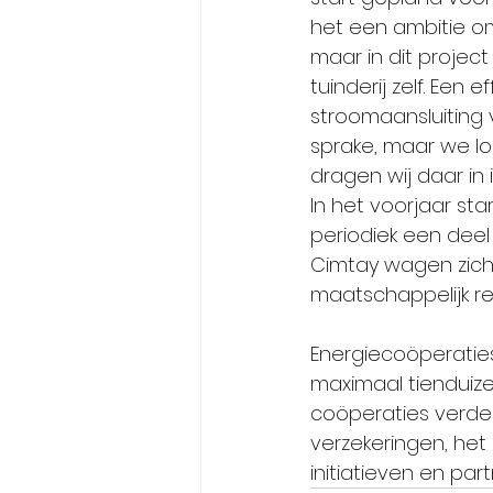
het een ambitie o
maar in dit projec
tuinderij zelf. Een
stroomaansluiting 
sprake, maar we lo
dragen wij daar in i
In het voorjaar star
periodiek een deel
Cimtay wagen zich n
maatschappelijk r
Energiecoöperaties
maximaal tienduiz
coöperaties verder 
verzekeringen, het
initiatieven en part