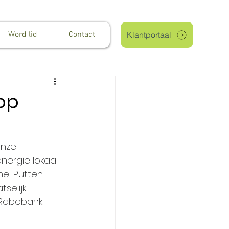
Word lid
Contact
Klantportaal
op
onze 
nergie lokaal 
ne-Putten 
selijk 
 Rabobank 