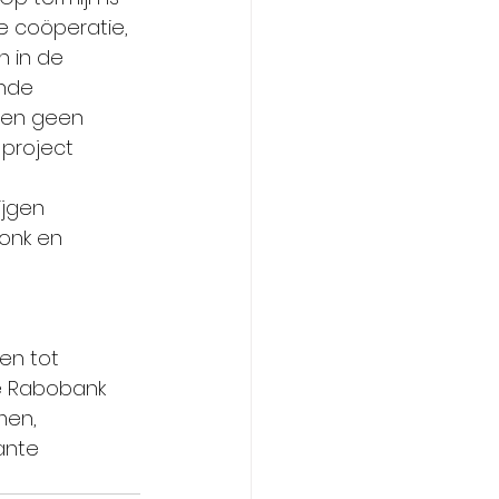
 coöperatie, 
 in de 
ande 
ten geen 
project 
ijgen 
onk en 
en tot 
e Rabobank 
men, 
ante 