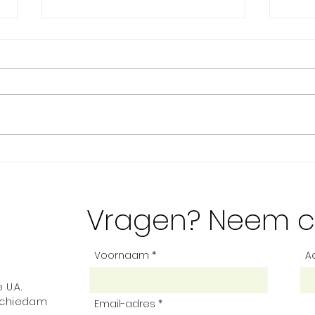
De t
Voorne-Putten Energie is
op zoek naar jong talent
Vragen? Neem c
Voornaam
A
 U.A.
 Schiedam
Email-adres