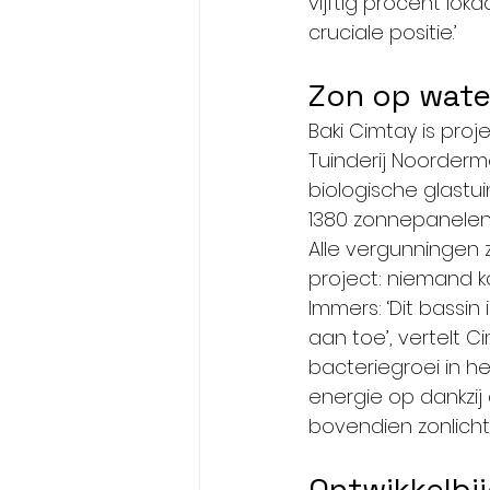
vijftig procent lo
cruciale positie.’
Zon op wate
Baki Cimtay is proj
Tuinderij Noorderm
biologische glastui
1380 zonnepanelen i
Alle vergunningen z
project: niemand ka
Immers: ‘Dit bassin
aan toe’, vertelt 
bacteriegroei in 
energie op dankzij
bovendien zonlicht
Ontwikkelbi