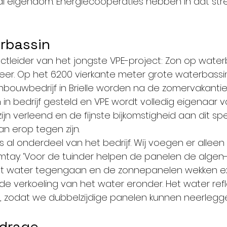
kaal eigendom. Energiecoöperaties hebben in dat st
rbassin
ectleider van het jongste VPE-project: Zon op water
eer. Op het 6200 vierkante meter grote waterbassin
nbouwbedrijf in Brielle worden na de zomervakantie 
n bedrijf gesteld en VPE wordt volledig eigenaar va
ijn verleend en de fijnste bijkomstigheid aan dit spe
n erop tegen zijn.
 is al onderdeel van het bedrijf. Wij voegen er alleen
Cimtay. ‘Voor de tuinder helpen de panelen de algen-
het water tegengaan en de zonnepanelen wekken ex
 de verkoeling van het water eronder. Het water refl
, zodat we dubbelzijdige panelen kunnen neerlegge
jdrage