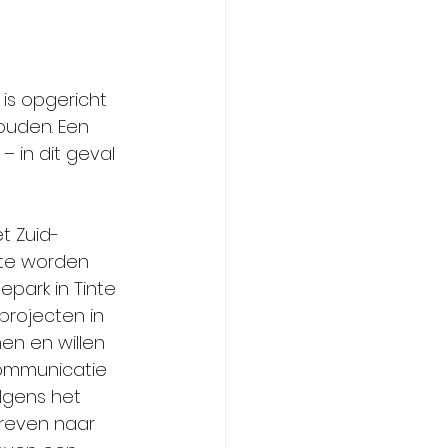
is opgericht 
ouden. Een 
 in dit geval 
t Zuid-
 te worden 
park in Tinte 
rojecten in 
en en willen 
ommunicatie 
lgens het 
reven naar 