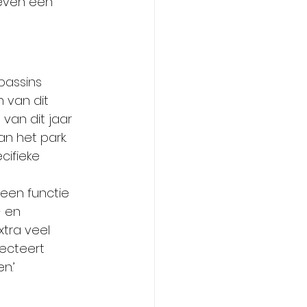
reven een 
bassins 
 van dit 
van dit jaar 
n het park. 
cifieke 
 een functie 
 en 
tra veel 
ecteert 
n.’