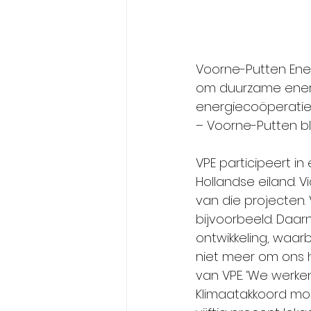
Voorne-Putten Ener
om duurzame energi
energiecoöperatie 
– Voorne-Putten bli
VPE participeert i
Hollandse eiland. 
van die projecten.
bijvoorbeeld. Daar
ontwikkeling, waarb
niet meer om ons 
van VPE. ‘We werke
Klimaatakkoord mo